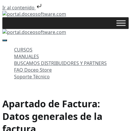
Ir al contenido
Saltar
al
portal.doceosoftware.com
contenido
portal.doceosoftware.com
CURSOS
MANUALES
BUSCAMOS DISTRIBUIDORES Y PARTNERS
FAQ Doceo Store
Soporte Técnico
Apartado de Factura:
Datos generales de la
factura