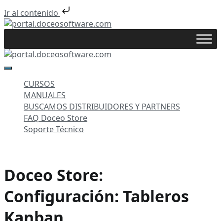
Ir al contenido
Saltar
al
portal.doceosoftware.com
contenido
portal.doceosoftware.com
CURSOS
MANUALES
BUSCAMOS DISTRIBUIDORES Y PARTNERS
FAQ Doceo Store
Soporte Técnico
Doceo Store:
Configuración: Tableros
Kanban