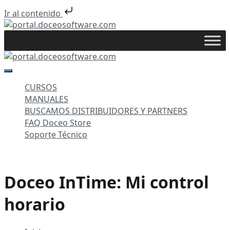
Ir al contenido
Saltar
al
portal.doceosoftware.com
contenido
portal.doceosoftware.com
CURSOS
MANUALES
BUSCAMOS DISTRIBUIDORES Y PARTNERS
FAQ Doceo Store
Soporte Técnico
Doceo InTime: Mi control
horario